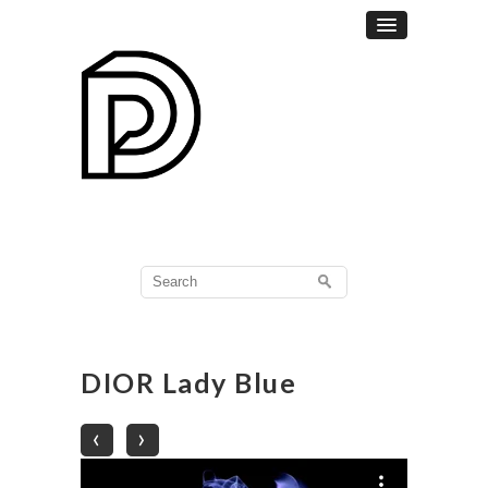
Search
for:
DIOR Lady Blue
‹
›