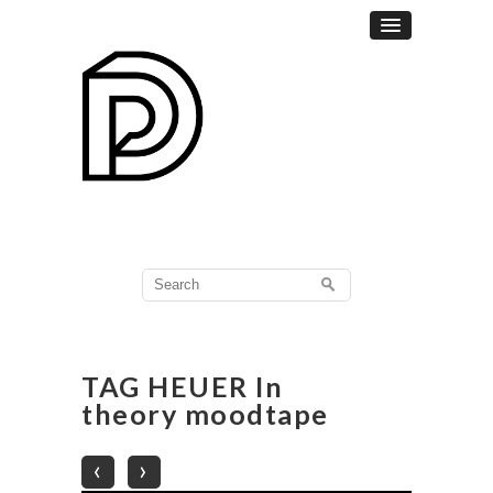
Search
for:
TAG HEUER In
theory moodtape
‹
›